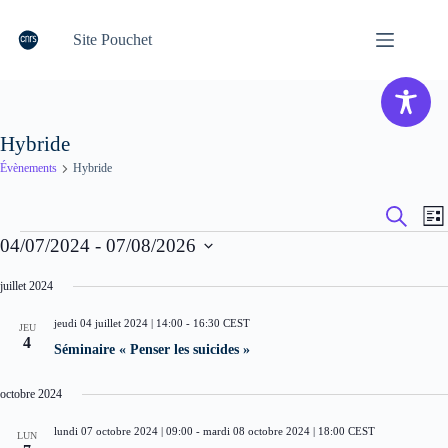
Passer
au
Site Pouchet
contenu
Hybride
Évènements
Hybride
R
N
R
L
e
a
e
Évènements
i
04/07/2024
 - 
07/08/2026
c
c
v
s
h
h
i
S
t
e
e
g
é
juillet 2024
e
r
r
a
l
c
c
t
e
jeudi 04 juillet 2024 | 14:00
-
16:30
CEST
h
JEU
c
h
i
e
4
Séminaire « Penser les suicides »
t
e
o
i
e
n
o
t
d
octobre 2024
n
n
e
n
a
v
lundi 07 octobre 2024 | 09:00
-
mardi 08 octobre 2024 | 18:00
CEST
e
LUN
v
u