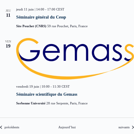
jeudi 11 juin | 14:00
-
17:00
CEST
JEU
11
Séminaire général du Cessp
Site Pouchet (CNRS)
59 rue Pouchet, Paris, France
VEN
19
vendredi 19 juin | 10:00
-
11:30
CEST
Séminaire scientifique du Gemass
Sorbonne Université
28 rue Serpente, Paris, France
Évènements
Évènement
précédents
Aujourd’hui
suivants