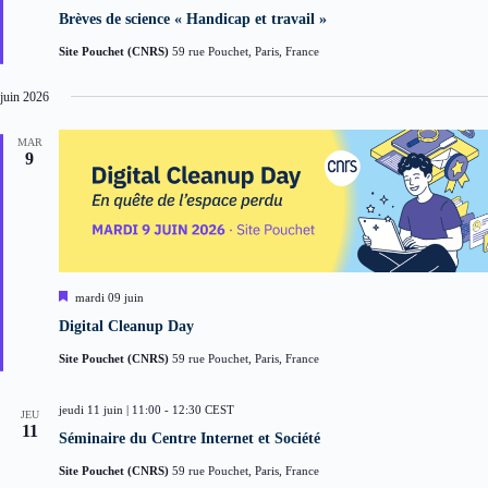
i
Brèves de science « Handicap et travail »
s
e
Site Pouchet (CNRS)
59 rue Pouchet, Paris, France
n
a
v
juin 2026
a
n
t
MAR
9
M
mardi 09 juin
i
Digital Cleanup Day
s
e
Site Pouchet (CNRS)
59 rue Pouchet, Paris, France
n
a
v
jeudi 11 juin | 11:00
-
12:30
CEST
a
JEU
n
11
Séminaire du Centre Internet et Société
t
Site Pouchet (CNRS)
59 rue Pouchet, Paris, France