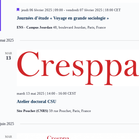
M
jeudi 06 février 2025 | 09:00
-
vendredi 07 février 2025 | 18:00
CET
i
Journées d’étude « Voyage en grande sociologie »
s
e
ENS - Campus Jourdan
48, boulevard Jourdan, Paris, France
n
a
v
mai 2025
a
n
t
MAR
13
mardi 13 mai 2025 | 14:00
-
16:00
CEST
Atelier doctoral CSU
Site Pouchet (CNRS)
59 rue Pouchet, Paris, France
juin 2025
MAR