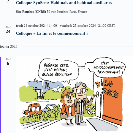
7
z
Colloque SynSem: Habituals and habitual auxiliaries
i
e
u
g
s
n
Site Pouchet (CNRS)
59 rue Pouchet, Paris, France
a
É
e
t
v
d
i
è
jeudi 24 octobre 2024 | 14:00
-
vendredi 25 octobre 2024 | 21:00
CEST
a
JEU
o
n
24
t
Colloque « La fin et le commencement »
n
e
e
d
m
.
e
e
février 2025
v
n
u
t
JEU
e
6
s
É
v
è
n
e
m
e
n
t
s