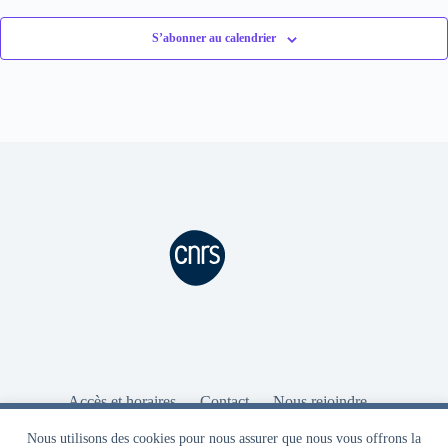
S’abonner au calendrier
Accès et horaires
Contact
Nous rejoindre
Intranet
Aide Intranet
Ressources
Nous utilisons des cookies pour vous garantir la meilleure
Mentions légales
Nous utilisons des cookies pour nous assurer que nous vous offrons la
expérience sur notre site. Seuls des cookies strictement obligatoires