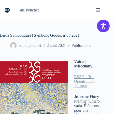
Passer
au
Site Pouchet
contenu
Biens Symboliques | Symbolic Goods. n°8 / 2021
adminpouchet
2 août 2021
Publications
Vaira |
Miscellany
BSSG n°8 –
OpenEdition
Journals
Julienne Flory
Premier numéro
varia. Éléments
pour une