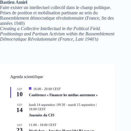
Bastien Amiel
Faire exister un intellectuel collectif dans le champ politique.
Prises de position et mobilisation partisane au sein du
Rassemblement démocratique révolutionnaire (France, fin des
années 1940)
Creating a Collective Intellectual in the Political Field.
Positionings and Partisan Activism within the Rassemblement
Démocratique Révolutionnaire (France, Late 1940’s)
Agenda scientifique
M
16:00
-
20:00
CEST
SEP
10
i
Conférence « Financer les médias autrement »
s
e
lundi 14 septembre | 09:30
-
mardi 15 septembre |
SEP
n
14
18:00
CEST
a
Journées du CIS
v
a
n
11:00
-
18:00
CEST
SEP
t
23