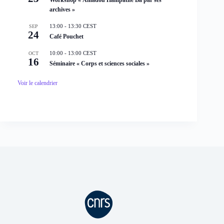
Workshop « Amadou Hampâthé Bâ par ses
archives »
13:00
-
13:30
CEST
SEP
24
Café Pouchet
10:00
-
13:00
CEST
OCT
16
Séminaire « Corps et sciences sociales »
Voir le calendrier