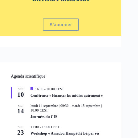
S’abonner
Agenda scientifique
M
16:00
-
20:00
CEST
SEP
10
i
Conférence « Financer les médias autrement »
s
e
lundi 14 septembre | 09:30
-
mardi 15 septembre |
SEP
n
14
18:00
CEST
a
Journées du CIS
v
a
n
11:00
-
18:00
CEST
SEP
t
23
Workshop « Amadou Hampâthé Bâ par ses