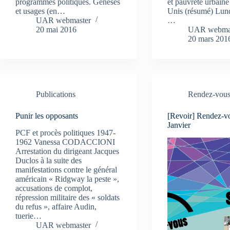
programmes politiques. Genèses
et pauvreté urbaine
et usages (en…
Unis (résumé) Lund
UAR webmaster
…
20 mai 2016
UAR webma
20 mars 201
Publications
Rendez-vou
Punir les opposants
[Revoir] Rendez-v
Janvier
PCF et procès politiques 1947-
1962 Vanessa CODACCIONI
Arrestation du dirigeant Jacques
Duclos à la suite des
manifestations contre le général
américain « Ridgway la peste »,
accusations de complot,
répression militaire des « soldats
du refus », affaire Audin,
tuerie…
UAR webmaster