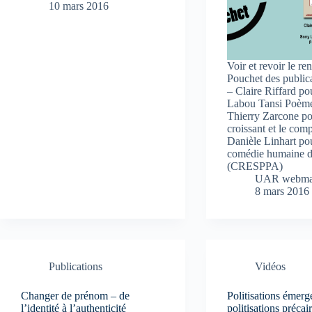
10 mars 2016
Voir et revoir le r
Pouchet des publica
– Claire Riffard p
Labou Tansi Poèm
Thierry Zarcone p
croissant et le co
Danièle Linhart po
comédie humaine du
(CRESPPA)
UAR webma
8 mars 2016
Publications
Vidéos
Changer de prénom – de
Politisations émerg
l’identité à l’authenticité
politisations précai