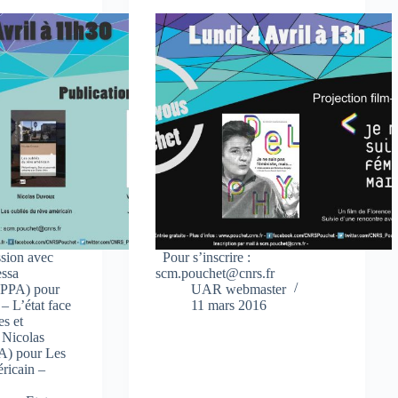
ssion avec
Pour s’inscrire :
essa
scm.pouchet@cnrs.fr
PPA) pour
UAR webmaster
 – L’état face
11 mars 2016
es et
) Nicolas
) pour Les
éricain –