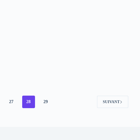
27
28
29
SUIVANT