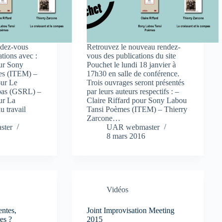
endez-vous
Retrouvez le nouveau rendez-
tions avec :
vous des publications du site
our Sony
Pouchet le lundi 18 janvier à
es (ITEM) –
17h30 en salle de conférence.
our Le
Trois ouvrages seront présentés
mpas (GSRL) –
par leurs auteurs respectifs : –
ur La
Claire Riffard pour Sony Labou
 travail
Tansi Poèmes (ITEM) – Thierry
Zarcone…
ster
UAR webmaster
8 mars 2016
Vidéos
entes,
Joint Improvisation Meeting
res ?
2015