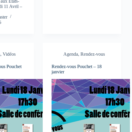
 aux Etats-
i 11 Avril –
ster
6
s
,
Vidéos
Agenda
,
Rendez-vous
ous Pouchet
Rendez-vous Pouchet – 18
janvier