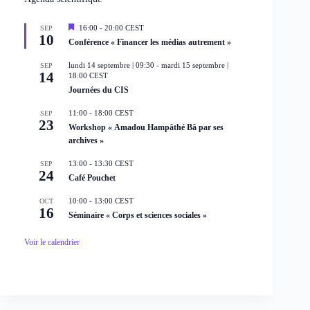
n
e
m
M
16:00
-
20:00
CEST
SEP
10
e
i
Conférence « Financer les médias autrement »
s
n
e
t
lundi 14 septembre | 09:30
-
mardi 15 septembre |
SEP
n
14
18:00
CEST
a
Journées du CIS
v
a
n
11:00
-
18:00
CEST
SEP
t
23
Workshop « Amadou Hampâthé Bâ par ses
archives »
13:00
-
13:30
CEST
SEP
24
Café Pouchet
10:00
-
13:00
CEST
OCT
16
Séminaire « Corps et sciences sociales »
Voir le calendrier