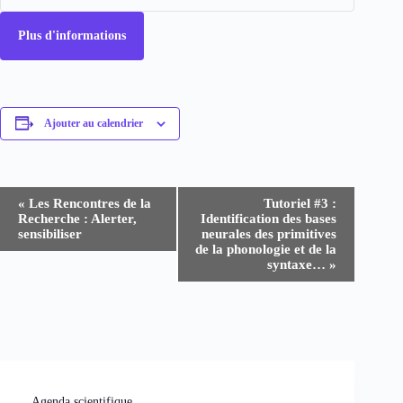
Plus d'informations
Ajouter au calendrier
N
«
Les Rencontres de la
Tutoriel #3 :
a
Recherche : Alerter,
Identification des bases
v
sensibiliser
neurales des primitives
i
de la phonologie et de la
g
syntaxe…
»
a
t
i
o
n
É
v
è
Agenda scientifique