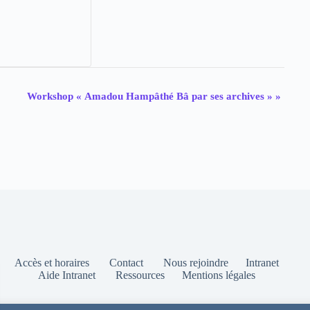
Workshop « Amadou Hampâthé Bâ par ses archives »
»
Accès et horaires
Contact
Nous rejoindre
Intranet
Aide Intranet
Ressources
Mentions légales