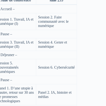
Salle de conférence
salle 255
 Accueil –
Session 2. Faire
ession 1. Travail, IA et
communauté avec le
umérique (I)
numérique
 Pause –
ession 3. Travail, IA et
Session 4. Genre et
umérique (II)
numérique
 Déjeuner –
ession 5.
ouverainetés
Session 6. Cybersécurité
umériques
 Pause –
anel 1. D’une utopie à
’autre, retour sur 30 ans
Panel 2. IA, histoire et
e promesses
médias
echnologiques