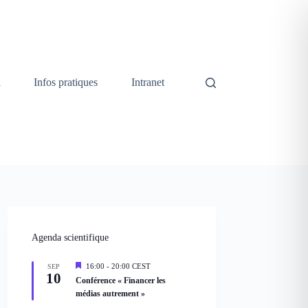
i
Infos pratiques
Intranet
Agenda scientifique
M
16:00
-
20:00
CEST
SEP
10
i
Conférence « Financer les
s
médias autrement »
e
n