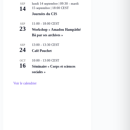
lundi 14 septembre | 09:30
-
mardi
SEP
a
14
15 septembre | 18:00
CEST
v
a
Journées du CIS
n
t
11:00
-
18:00
CEST
SEP
23
Workshop « Amadou Hampâthé
Bâ par ses archives »
13:00
-
13:30
CEST
SEP
24
Café Pouchet
10:00
-
13:00
CEST
OCT
16
Séminaire « Corps et sciences
sociales »
Voir le calendrier