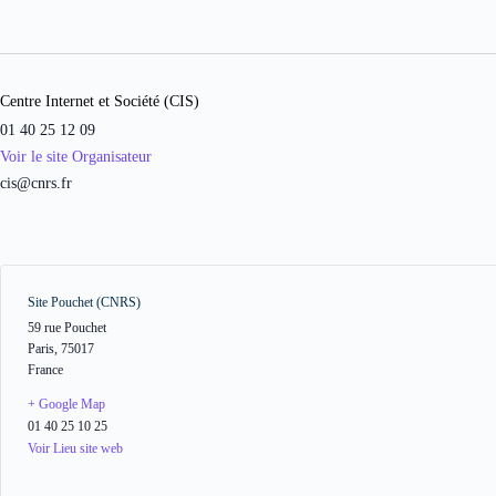
Centre Internet et Société (CIS)
01 40 25 12 09
Voir le site Organisateur
cis@cnrs.fr
Site Pouchet (CNRS)
59 rue Pouchet
Paris
,
75017
France
+ Google Map
01 40 25 10 25
Voir Lieu site web