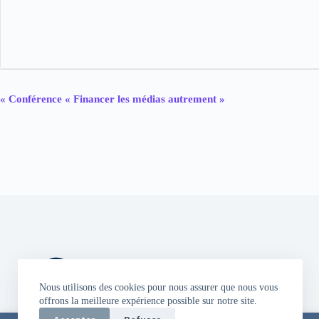
N
«
Conférence « Financer les médias autrement »
a
v
i
g
a
t
i
o
n
É
v
è
n
e
Nous utilisons des cookies pour nous assurer que nous vous
m
offrons la meilleure expérience possible sur notre site.
e
n