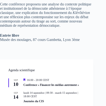
Cette conférence proposera une analyse du contexte politique
et institutionnel de la démocratie athénienne à l’époque
classique, une explication du fonctionnement du
Klèrôtèrion
et une réflexion plus contemporaine sur les enjeux du débat
contemporain autour du tirage au sort, comme nouveau
médium de représentation démocratique.
Entrée libre
Musée des moulages, 87 cours Gambetta, Lyon 3ème
Agenda scientifique
M
16:00
-
20:00
CEST
SEP
10
i
Conférence « Financer les médias autrement »
s
e
lundi 14 septembre | 09:30
-
mardi 15 septembre |
SEP
n
14
18:00
CEST
a
Journées du CIS
v
a