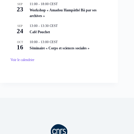
n
11:00
-
18:00
CEST
SEP
t
23
Workshop « Amadou Hampâthé Bâ par ses
archives »
13:00
-
13:30
CEST
SEP
24
Café Pouchet
10:00
-
13:00
CEST
OCT
16
Séminaire « Corps et sciences sociales »
Voir le calendrier