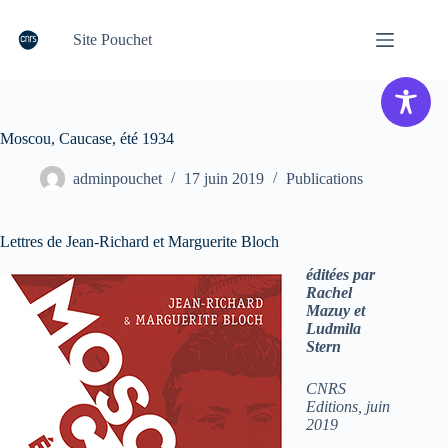
Passer
au
Site Pouchet
contenu
Moscou, Caucase, été 1934
adminpouchet
17 juin 2019
Publications
Lettres de Jean-Richard et Marguerite Bloch
éditées par
Rachel
Mazuy et
Ludmila
Stern
CNRS
Editions, juin
2019