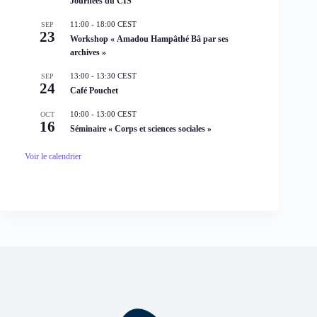
Journées du CIS
a
n
11:00
-
18:00
CEST
SEP
t
23
Workshop « Amadou Hampâthé Bâ par ses
archives »
13:00
-
13:30
CEST
SEP
24
Café Pouchet
10:00
-
13:00
CEST
OCT
16
Séminaire « Corps et sciences sociales »
Voir le calendrier