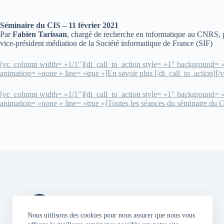
Séminaire du CIS – 11 février 2021
Par
Fabien Tarissan
, chargé de recherche en informatique au CNRS, p
vice-président médiation de la Société informatique de France (SIF)
[vc_column width= »1/1″][dt_call_to_action style= »1″ background= »p
animation= »none » line= »true »]En savoir plus [/dt_call_to_action][
[vc_column width= »1/1″][dt_call_to_action style= »1″ background= »p
animation= »none » line= »true »]Toutes les séances du séminaire du 
Nous utilisons des cookies pour nous assurer que nous vous