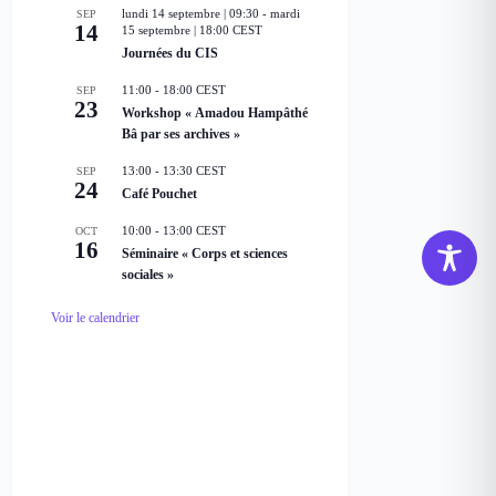
lundi 14 septembre | 09:30
-
mardi
SEP
a
14
15 septembre | 18:00
CEST
v
a
Journées du CIS
n
t
11:00
-
18:00
CEST
SEP
23
Workshop « Amadou Hampâthé
Bâ par ses archives »
13:00
-
13:30
CEST
SEP
24
Café Pouchet
10:00
-
13:00
CEST
OCT
16
Séminaire « Corps et sciences
sociales »
Voir le calendrier