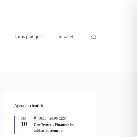
i
Infos pratiques
Intranet
Agenda scientifique
M
16:00
-
20:00
CEST
SEP
10
i
Conférence « Financer les
s
médias autrement »
e
n