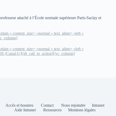
rofesseur attaché à l’École normale supérieure Paris-Saclay et
lain » content_size= »normal » text_align= »left »
/vc_column]
lain » content_size= »normal » text_align= »left »
CIS (Canal-U)[/dt_call_to_action][/vc_column]
Accès et horaires
Contact
Nous rejoindre
Intranet
Aide Intranet
Ressources
Mentions légales