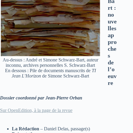
Ba
rt :
no
uve
lles
ap
pro
che
s
Au-dessus : André et Simone Schwarz-Bart, auteur
de
inconnu, archives personnelles S. Schwarz-Bart
l’o
En dessous : Pile de documents manuscrits de
TI
euv
Jean L’Horizon
de Simone Schwarz-Bart
re
Dossier coordonné par Jean-Pierre Orban
Sur OpenEdition, à la page de la revue
La Rédaction
– Daniel Delas, passage(s)