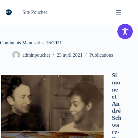
Passer
au
Site Pouchet
contenu
Continents Manuscrits. 16/2021
adminpouchet
23 avril 2021
Publications
Si
mo
ne
et
An
dré
Sch
wa
rz-