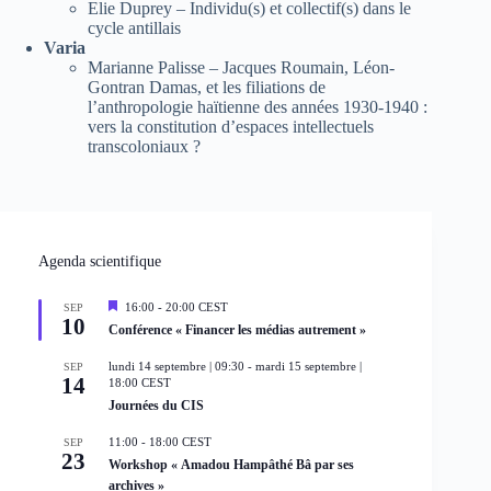
Elie Duprey – Individu(s) et collectif(s) dans le
cycle antillais
Varia
Marianne Palisse – Jacques Roumain, Léon-
Gontran Damas, et les filiations de
l’anthropologie haïtienne des années 1930-1940 :
vers la constitution d’espaces intellectuels
transcoloniaux ?
Agenda scientifique
M
16:00
-
20:00
CEST
SEP
10
i
Conférence « Financer les médias autrement »
s
e
lundi 14 septembre | 09:30
-
mardi 15 septembre |
SEP
n
14
18:00
CEST
a
Journées du CIS
v
a
n
11:00
-
18:00
CEST
SEP
t
23
Workshop « Amadou Hampâthé Bâ par ses
archives »