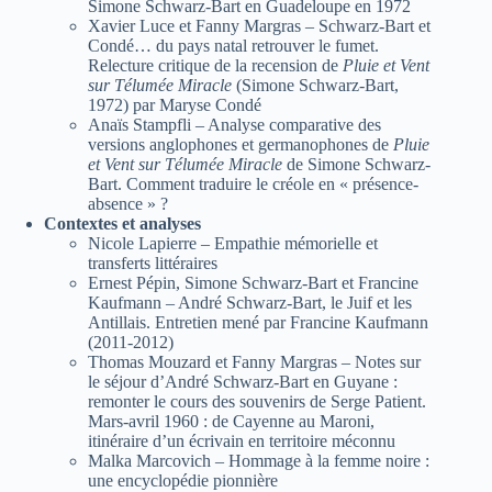
Simone Schwarz-Bart en Guadeloupe en 1972
Xavier Luce et Fanny Margras – Schwarz-Bart et
Condé… du pays natal retrouver le fumet.
Relecture critique de la recension de
Pluie et Vent
sur Télumée Miracle
(Simone Schwarz-Bart,
1972) par Maryse Condé
Anaïs Stampfli – Analyse comparative des
versions anglophones et germanophones de
Pluie
et Vent sur Télumée Miracle
de Simone Schwarz-
Bart. Comment traduire le créole en « présence-
absence » ?
Contextes et analyses
Nicole Lapierre – Empathie mémorielle et
transferts littéraires
Ernest Pépin, Simone Schwarz-Bart et Francine
Kaufmann – André Schwarz-Bart, le Juif et les
Antillais. Entretien mené par Francine Kaufmann
(2011-2012)
Thomas Mouzard et Fanny Margras – Notes sur
le séjour d’André Schwarz-Bart en Guyane :
remonter le cours des souvenirs de Serge Patient.
Mars-avril 1960 : de Cayenne au Maroni,
itinéraire d’un écrivain en territoire méconnu
Malka Marcovich – Hommage à la femme noire :
une encyclopédie pionnière