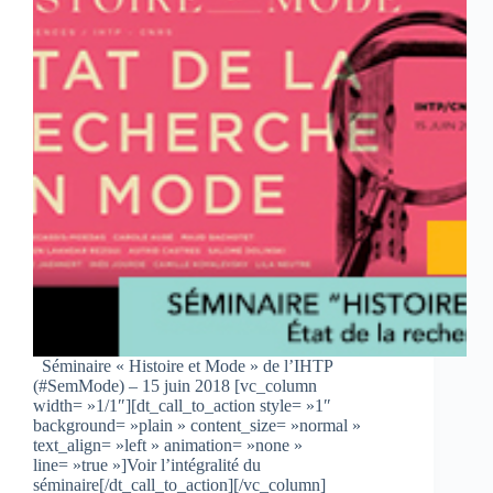
Séminaire « Histoire et Mode » de l’IHTP
(#SemMode) – 15 juin 2018 [vc_column
width= »1/1″][dt_call_to_action style= »1″
background= »plain » content_size= »normal »
text_align= »left » animation= »none »
line= »true »]Voir l’intégralité du
séminaire[/dt_call_to_action][/vc_column]