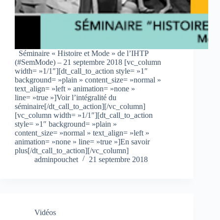
Séminaire « Histoire et Mode » de l’IHTP
(#SemMode) – 21 septembre 2018 [vc_column
width= »1/1″][dt_call_to_action style= »1″
background= »plain » content_size= »normal »
text_align= »left » animation= »none »
line= »true »]Voir l’intégralité du
séminaire[/dt_call_to_action][/vc_column]
[vc_column width= »1/1″][dt_call_to_action
style= »1″ background= »plain »
content_size= »normal » text_align= »left »
animation= »none » line= »true »]En savoir
plus[/dt_call_to_action][/vc_column]
adminpouchet
21 septembre 2018
Vidéos