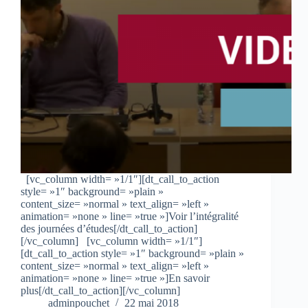
[vc_column width= »1/1″][dt_call_to_action
style= »1″ background= »plain »
content_size= »normal » text_align= »left »
animation= »none » line= »true »]Voir l’intégralité
des journées d’études[/dt_call_to_action]
[/vc_column] [vc_column width= »1/1″]
[dt_call_to_action style= »1″ background= »plain »
content_size= »normal » text_align= »left »
animation= »none » line= »true »]En savoir
plus[/dt_call_to_action][/vc_column]
adminpouchet
22 mai 2018