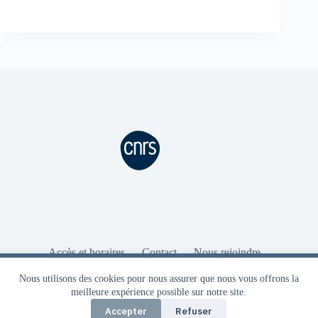
Accès et horaires
Contact
Nous rejoindre
Intranet
Aide Intranet
Ressources
Nous utilisons des cookies pour vous garantir la meilleure
Mentions légales
Nous utilisons des cookies pour nous assurer que nous vous offrons la
expérience sur notre site. Seuls des cookies strictement obligatoires
meilleure expérience possible sur notre site.
au bon fonctionnement du site sont utilisés.
Accepter
Refuser
OK
Politique de confidentialité