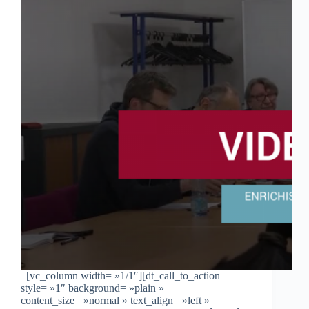
[vc_column width= »1/1″][dt_call_to_action
style= »1″ background= »plain »
content_size= »normal » text_align= »left »