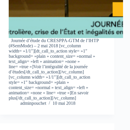
Journée d’étude du CRESPPA-GTM de l’IHTP
(#SemMode) – 2 mai 2018 [vc_column
width= »1/1″][dt_call_to_action style= »1″
background= »plain » content_size= »normal »
text_align= »left » animation= »none »
line= »true »]Voir l’intégralité de la journée
d’études[/dt_call_to_action][/vc_column]
[vc_column width= »1/1″][dt_call_to_action
style= »1″ background= »plain »
content_size= »normal » text_align= »left »
animation= »none » line= »true »]En savoir
plus[/dt_call_to_action][/vc_column]
adminpouchet
10 mai 2018