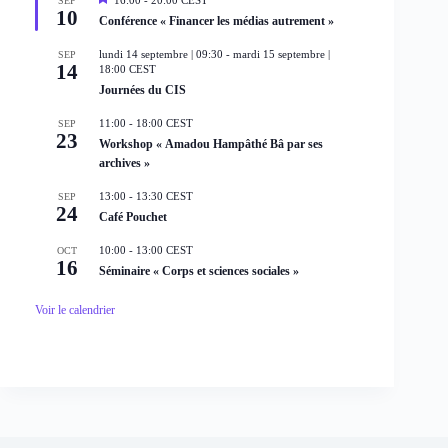
SEP
10
i
Conférence « Financer les médias autrement »
s
e
lundi 14 septembre | 09:30
-
mardi 15 septembre |
SEP
n
14
18:00
CEST
a
Journées du CIS
v
a
n
11:00
-
18:00
CEST
SEP
t
23
Workshop « Amadou Hampâthé Bâ par ses
archives »
13:00
-
13:30
CEST
SEP
24
Café Pouchet
10:00
-
13:00
CEST
OCT
16
Séminaire « Corps et sciences sociales »
Voir le calendrier