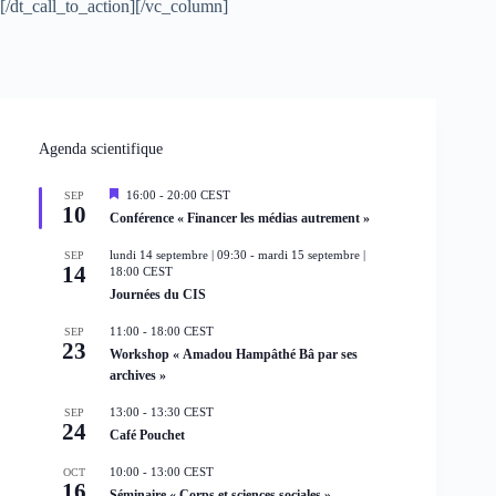
[/dt_call_to_action][/vc_column]
Agenda scientifique
M
16:00
-
20:00
CEST
SEP
10
i
Conférence « Financer les médias autrement »
s
e
lundi 14 septembre | 09:30
-
mardi 15 septembre |
SEP
n
14
18:00
CEST
a
Journées du CIS
v
a
n
11:00
-
18:00
CEST
SEP
t
23
Workshop « Amadou Hampâthé Bâ par ses
archives »
13:00
-
13:30
CEST
SEP
24
Café Pouchet
10:00
-
13:00
CEST
OCT
16
Séminaire « Corps et sciences sociales »