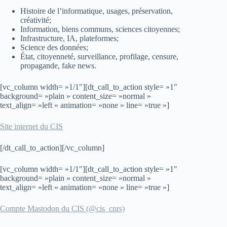
Histoire de l’informatique, usages, préservation,
créativité;
Information, biens communs, sciences citoyennes;
Infrastructure, IA, plateformes;
Science des données;
État, citoyenneté, surveillance, profilage, censure,
propagande, fake news.
[vc_column width= »1/1″][dt_call_to_action style= »1″
background= »plain » content_size= »normal »
text_align= »left » animation= »none » line= »true »]
Site internet du CIS
[/dt_call_to_action][/vc_column]
[vc_column width= »1/1″][dt_call_to_action style= »1″
background= »plain » content_size= »normal »
text_align= »left » animation= »none » line= »true »]
Compte Mastodon du CIS (@cis_cnrs)