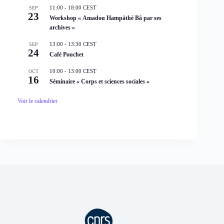
n
11:00
-
18:00
CEST
SEP
t
23
Workshop « Amadou Hampâthé Bâ par ses
archives »
13:00
-
13:30
CEST
SEP
24
Café Pouchet
10:00
-
13:00
CEST
OCT
16
Séminaire « Corps et sciences sociales »
Voir le calendrier