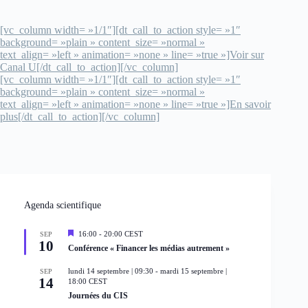
[vc_column width= »1/1″][dt_call_to_action style= »1″
background= »plain » content_size= »normal »
text_align= »left » animation= »none » line= »true »]Voir sur
Canal U[/dt_call_to_action][/vc_column]
[vc_column width= »1/1″][dt_call_to_action style= »1″
background= »plain » content_size= »normal »
text_align= »left » animation= »none » line= »true »]En savoir
plus[/dt_call_to_action][/vc_column]
Agenda scientifique
M
16:00
-
20:00
CEST
SEP
10
i
Conférence « Financer les médias autrement »
s
e
lundi 14 septembre | 09:30
-
mardi 15 septembre |
SEP
n
14
18:00
CEST
a
Journées du CIS
v
a