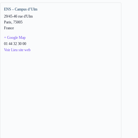
ENS – Campus d’Ulm
29/45-46 rue d'Ulm
Paris
,
75005
France
+ Google Map
01 44 32 30 00
Voir Lieu site web