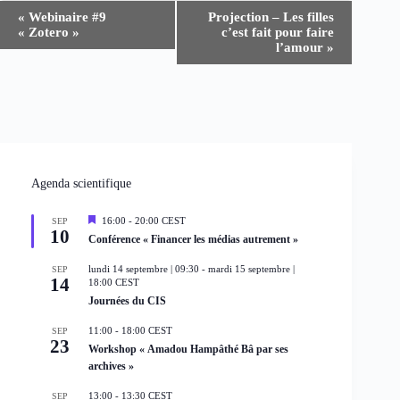
N
«
Webinaire #9
Projection – Les filles
a
« Zotero »
c’est fait pour faire
v
l’amour
»
i
g
a
t
i
o
n
É
v
Agenda scientifique
è
n
M
16:00
-
20:00
CEST
SEP
e
10
i
Conférence « Financer les médias autrement »
m
s
e
e
lundi 14 septembre | 09:30
-
mardi 15 septembre |
SEP
n
n
14
18:00
CEST
a
t
Journées du CIS
v
a
n
11:00
-
18:00
CEST
SEP
t
23
Workshop « Amadou Hampâthé Bâ par ses
archives »
13:00
-
13:30
CEST
SEP