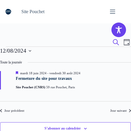
Passer
au
Site Pouchet
contenu
R
N
R
J
e
a
e
Évènements
o
12/08/2024
c
c
v
u
h
h
i
S
r
e
e
g
é
Toute la journée
r
r
a
l
c
c
t
e
M
mardi 18 juin 2024
-
vendredi 30 août 2024
h
c
h
i
i
Fermeture du site pour travaux
e
t
s
e
o
e
i
e
n
Site Pouchet (CNRS)
59 rue Pouchet, Paris
n
o
t
d
a
n
n
e
v
n
a
v
a
e
n
v
u
Jour précédent
Jour suivant
z
t
i
e
u
g
s
n
a
É
e
S’abonner au calendrier
t
v