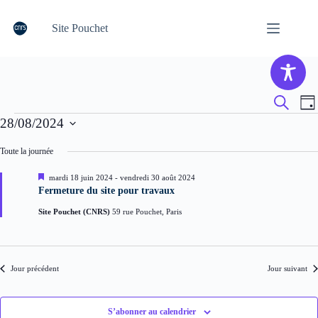
Passer
au
Site Pouchet
contenu
R
N
R
J
e
a
e
Évènements
o
28/08/2024
c
c
v
u
h
h
i
S
r
e
e
g
é
Toute la journée
r
r
a
l
c
c
t
e
M
mardi 18 juin 2024
-
vendredi 30 août 2024
h
c
h
i
i
Fermeture du site pour travaux
e
t
s
e
o
e
i
e
n
Site Pouchet (CNRS)
59 rue Pouchet, Paris
n
o
t
d
a
n
n
e
v
n
a
v
a
e
n
v
u
Jour précédent
Jour suivant
z
t
i
e
u
g
s
n
a
É
e
S’abonner au calendrier
t
v