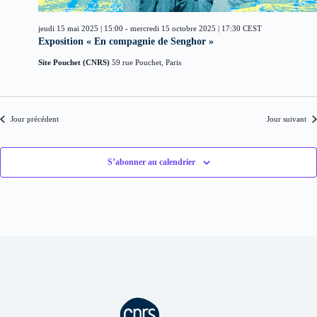
d
i
è
a
o
n
t
jeudi 15 mai 2025 | 15:00
-
mercredi 15 octobre 2025 | 17:30
CEST
n
e
e
Exposition « En compagnie de Senghor »
d
m
.
e
e
Site Pouchet (CNRS)
59 rue Pouchet, Paris
v
n
u
t
e
s
Jour précédent
Jour suivant
É
v
è
n
S’abonner au calendrier
e
m
e
n
t
s