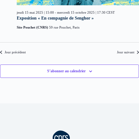
d
i
è
a
o
n
t
jeudi 15 mai 2025 | 15:00
-
mercredi 15 octobre 2025 | 17:30
CEST
n
e
e
Exposition « En compagnie de Senghor »
d
m
.
e
e
Site Pouchet (CNRS)
59 rue Pouchet, Paris
v
n
u
t
e
s
Jour précédent
Jour suivant
É
v
è
n
S’abonner au calendrier
e
m
e
n
t
s