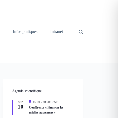
i
Infos pratiques
Intranet
Agenda scientifique
M
16:00
-
20:00
CEST
SEP
10
i
Conférence « Financer les
s
médias autrement »
e
n