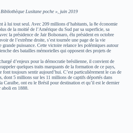
Bibliothèque Lusitane poche », juin 2019
nt à lui tout seul. Avec 209 millions d’habitants, la 8e économie
plus de la moitié de l’Amérique du Sud par sa superficie, sa
Avec la présidence de Jair Bolsonaro, élu président en octobre
uvoir de l’extrême droite, s’est tournée une page de la vie
te grande puissance. Cette victoire relance les polémiques autour
lenche des batailles mémorielles qui opposent des projets de
chargé d’enjeux pour la démocratie brésilienne, il convient de
de rappeler quelques traits marquants de la formation de ce pays,
 font toujours sentir aujourd’hui. C’est particulièrement le cas de
s, dont 5 millions sur les 11 millions de captifs déportés dans
a Caraïbe, ont eu le Brésil pour destination et qu’il est le dernier
r aboli en 1888.