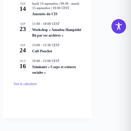
lundi 14 septembre | 09:30
-
mardi
SEP
a
14
15 septembre | 18:00
CEST
v
a
Journées du CIS
n
t
11:00
-
18:00
CEST
SEP
23
Workshop « Amadou Hampâthé
Bâ par ses archives »
13:00
-
13:30
CEST
SEP
24
Café Pouchet
10:00
-
13:00
CEST
OCT
16
Séminaire « Corps et sciences
sociales »
Voir le calendrier