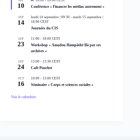
SEP
10
i
Conférence « Financer les médias autrement »
s
e
lundi 14 septembre | 09:30
-
mardi 15 septembre |
SEP
n
14
18:00
CEST
a
Journées du CIS
v
a
n
11:00
-
18:00
CEST
SEP
t
23
Workshop « Amadou Hampâthé Bâ par ses
archives »
13:00
-
13:30
CEST
SEP
24
Café Pouchet
10:00
-
13:00
CEST
OCT
16
Séminaire « Corps et sciences sociales »
Voir le calendrier