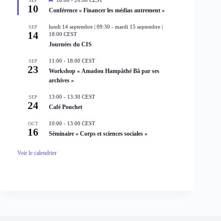
SEP
10
i
Conférence « Financer les médias autrement »
s
e
lundi 14 septembre | 09:30
-
mardi 15 septembre |
SEP
n
14
18:00
CEST
a
Journées du CIS
v
a
n
11:00
-
18:00
CEST
SEP
t
23
Workshop « Amadou Hampâthé Bâ par ses
archives »
13:00
-
13:30
CEST
SEP
24
Café Pouchet
10:00
-
13:00
CEST
OCT
16
Séminaire « Corps et sciences sociales »
Voir le calendrier