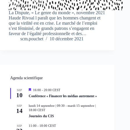
La Dispute, « Le genre du monde », novembre 2021
Haude Rivoal l paraît que les hommes changent et
que la virilité est en crise. Le marché de l’emploi
s’est féminisé, de grands patrons s’engagent en
faveur de l’égalité professionnelle et des…
scm.pouchet
10 décembre 2021
Agenda scientifique
M
16:00
-
20:00
CEST
SEP
10
i
Conférence « Financer les médias autrement »
s
e
lundi 14 septembre | 09:30
-
mardi 15 septembre |
SEP
n
14
18:00
CEST
a
Journées du CIS
v
a
n
11:00
-
18:00
CEST
SEP
t