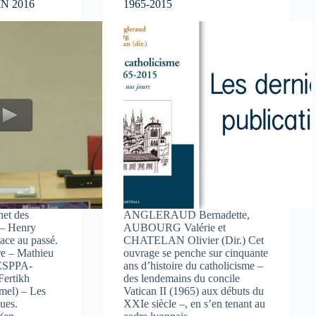
N 2016
1965-2015
et des
ANGLERAUD Bernadette,
: – Henry
AUBOURG Valérie et
ace au passé.
CHATELAN Olivier (Dir.) Cet
re – Mathieu
ouvrage se penche sur cinquante
ESPPA-
ans d’histoire du catholicisme –
ertikh
des lendemains du concile
mel) – Les
Vatican II (1965) aux débuts du
ues.
XXIe siècle –, en s’en tenant au