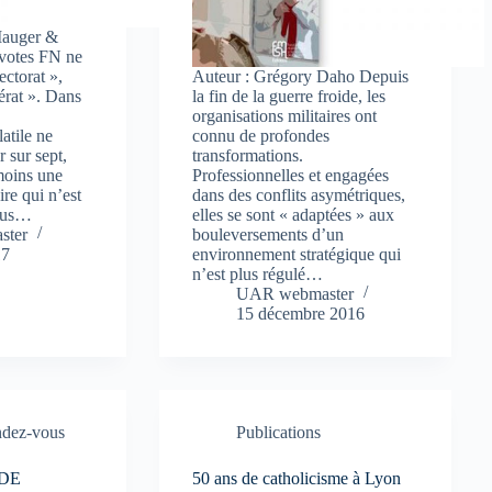
Mauger &
 votes FN ne
ectorat »,
Auteur : Grégory Daho Depuis
rat ». Dans
la fin de la guerre froide, les
organisations militaires ont
atile ne
connu de profondes
r sur sept,
transformations.
moins une
Professionnelles et engagées
re qui n’est
dans des conflits asymétriques,
plus…
elles se sont « adaptées » aux
ster
bouleversements d’un
17
environnement stratégique qui
n’est plus régulé…
UAR webmaster
15 décembre 2016
dez-vous
Publications
DE
50 ans de catholicisme à Lyon