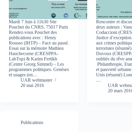
Mardi 7 Juin à 11h30 Site
Rencontre et discu
Pouchet du CNRS, 75017 Paris
deux auteurs : Van
Rendez-vous Pouchet des
Codaccioni (CRES
publications avec : Henry
Justice d’exception
Rousso (IHTP) – Face au passé.
aux crimes politiqu
Essai sur la mémoire Mathieu
terroristes (résumé
Hauchecorne (CRESPPA-
Duvoux (CRESPPA
LabTop) & Karim Fertikh
oubliés du rêve am
(Centre Georg Simmel) – Les
Philanthropie, Etat
programmes politiques. Genèses
et pauvreté urbaine
et usages (en…
Unis (résumé) Lund
UAR webmaster
…
20 mai 2016
UAR webma
20 mars 201
Publications