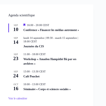
Agenda scientifique
M
16:00
-
20:00
CEST
SEP
10
i
Conférence « Financer les médias autrement »
s
e
lundi 14 septembre | 09:30
-
mardi 15 septembre |
SEP
n
14
18:00
CEST
a
Journées du CIS
v
a
n
11:00
-
18:00
CEST
SEP
t
23
Workshop « Amadou Hampâthé Bâ par ses
archives »
13:00
-
13:30
CEST
SEP
24
Café Pouchet
10:00
-
13:00
CEST
OCT
16
Séminaire « Corps et sciences sociales »
Voir le calendrier