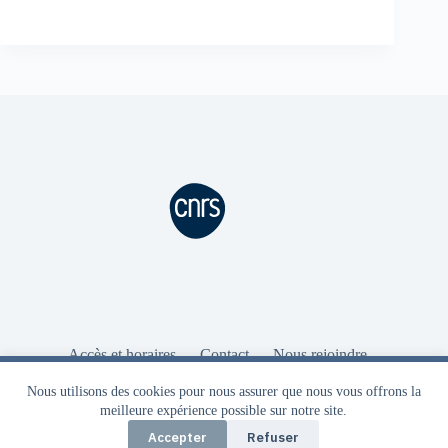
Accès et horaires
Contact
Nous rejoindre
Intranet
Aide Intranet
Ressources
Nous utilisons des cookies pour vous garantir la meilleure
Mentions légales
Nous utilisons des cookies pour nous assurer que nous vous offrons la
expérience sur notre site. Seuls des cookies strictement obligatoires
meilleure expérience possible sur notre site.
au bon fonctionnement du site sont utilisés.
Accepter
Refuser
OK
Politique de confidentialité