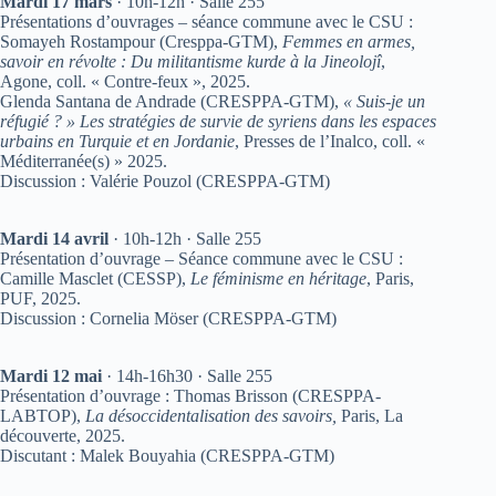
Mardi 17 mars
· 10h-12h · Salle 255
Présentations d’ouvrages – séance commune avec le CSU :
Somayeh Rostampour (Cresppa-GTM),
Femmes en armes,
savoir en révolte : Du militantisme kurde à la Jineolojî
,
Agone, coll. « Contre-feux », 2025.
Glenda Santana de Andrade (CRESPPA-GTM),
« Suis-je un
réfugié ? » Les stratégies de survie de syriens dans les espaces
urbains en Turquie et en Jordanie
, Presses de l’Inalco, coll. «
Méditerranée(s) » 2025.
Discussion : Valérie Pouzol (CRESPPA-GTM)
Mardi 14 avril
· 10h-12h · Salle 255
Présentation d’ouvrage – Séance commune avec le CSU :
Camille Masclet (CESSP),
Le féminisme en héritage
, Paris,
PUF, 2025.
Discussion : Cornelia Möser (CRESPPA-GTM)
Mardi 12 mai
· 14h-16h30 · Salle 255
Présentation d’ouvrage : Thomas Brisson (CRESPPA-
LABTOP),
La désoccidentalisation des savoirs,
Paris, La
découverte, 2025.
Discutant : Malek Bouyahia (CRESPPA-GTM)