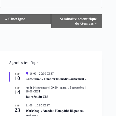
N
«
CinéSigne
Séminaire scientifique
a
du Gemass
»
v
i
g
a
t
i
o
n
É
Agenda scientifique
v
è
M
16:00
-
20:00
CEST
SEP
n
10
i
Conférence « Financer les médias autrement »
e
s
e
m
lundi 14 septembre | 09:30
-
mardi 15 septembre |
SEP
n
e
14
18:00
CEST
a
n
Journées du CIS
v
t
a
n
11:00
-
18:00
CEST
SEP
t
23
Workshop « Amadou Hampâthé Bâ par ses
archives »