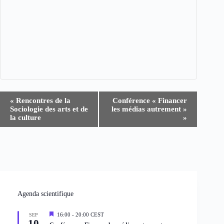
N
«
Rencontres de la
Conférence « Financer
a
Sociologie des arts et de
les médias autrement »
v
la culture
»
i
g
a
t
i
o
n
É
v
Agenda scientifique
è
n
M
16:00
-
20:00
CEST
SEP
e
10
i