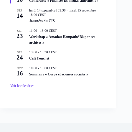
Conférence « Financer les médias autrement »
m
s
e
e
lundi 14 septembre | 09:30
-
mardi 15 septembre |
SEP
n
n
14
18:00
CEST
a
t
Journées du CIS
v
a
n
11:00
-
18:00
CEST
SEP
t
23
Workshop « Amadou Hampâthé Bâ par ses
archives »
13:00
-
13:30
CEST
SEP
24
Café Pouchet
10:00
-
13:00
CEST
OCT
16
Séminaire « Corps et sciences sociales »
Voir le calendrier