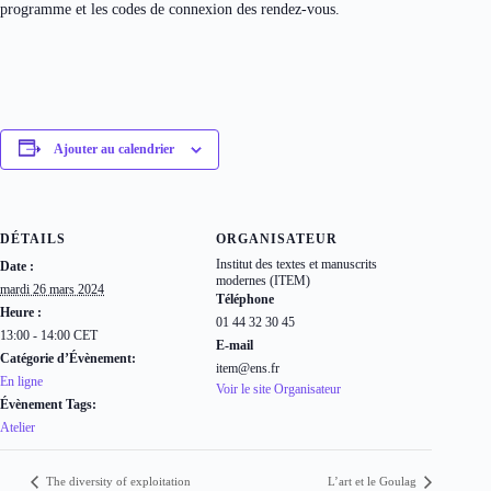
programme et les codes de connexion des rendez-vous.
Ajouter au calendrier
DÉTAILS
ORGANISATEUR
Institut des textes et manuscrits
Date :
modernes (ITEM)
mardi 26 mars 2024
Téléphone
Heure :
01 44 32 30 45
13:00 - 14:00
CET
E-mail
Catégorie d’Évènement:
item@ens.fr
En ligne
Voir le site Organisateur
Évènement Tags:
Atelier
The diversity of exploitation
L’art et le Goulag