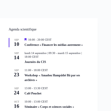
Agenda scientifique
M
16:00
-
20:00
CEST
SEP
10
i
Conférence « Financer les médias autrement »
s
e
lundi 14 septembre | 09:30
-
mardi 15 septembre |
SEP
n
14
18:00
CEST
a
Journées du CIS
v
a
n
11:00
-
18:00
CEST
SEP
t
23
Workshop « Amadou Hampâthé Bâ par ses
archives »
13:00
-
13:30
CEST
SEP
24
Café Pouchet
10:00
-
13:00
CEST
OCT
16
Séminaire « Corps et sciences sociales »