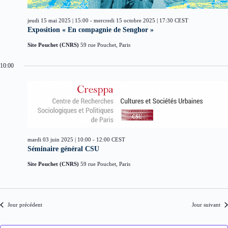
d
i
è
a
o
n
t
jeudi 15 mai 2025 | 15:00
-
mercredi 15 octobre 2025 | 17:30
CEST
n
e
e
Exposition « En compagnie de Senghor »
d
m
.
e
e
Site Pouchet (CNRS)
59 rue Pouchet, Paris
v
n
u
t
10:00
e
s
É
v
è
n
e
m
mardi 03 juin 2025 | 10:00
-
12:00
CEST
e
Séminaire général CSU
n
t
Site Pouchet (CNRS)
59 rue Pouchet, Paris
s
Jour précédent
Jour suivant