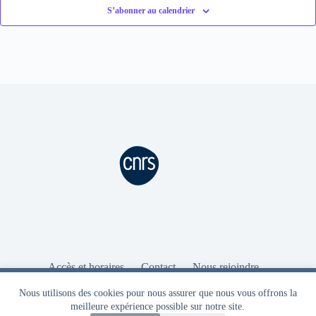
S’abonner au calendrier
Accès et horaires
Contact
Nous rejoindre
Intranet
Aide Intranet
Ressources
Nous utilisons des cookies pour vous garantir la meilleure
Mentions légales
Nous utilisons des cookies pour nous assurer que nous vous offrons la
expérience sur notre site. Seuls des cookies strictement obligatoires
meilleure expérience possible sur notre site.
au bon fonctionnement du site sont utilisés.