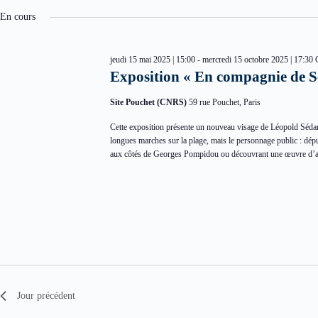
e
é
t
e
l
En cours
-
e
t
c
c
n
l
t
a
é
jeudi 15 mai 2025 | 15:00
-
mercredi 15 octobre 2025 | 17:30
i
.
v
Exposition « En compagnie de 
o
R
i
n
e
g
n
c
Site Pouchet (CNRS)
59 rue Pouchet, Paris
a
e
h
t
z
e
Cette exposition présente un nouveau visage de Léopold Sédar S
i
u
r
longues marches sur la plage, mais le personnage public : déput
o
n
c
aux côtés de Georges Pompidou ou découvrant une œuvre d’ar
n
e
h
d
d
e
e
a
r
v
t
É
u
e
v
e
.
è
s
n
É
e
v
m
è
e
n
n
t
Jour précédent
e
s
m