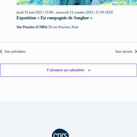
d
i
è
a
o
n
t
jeudi 15 mai 2025 | 15:00
-
mercredi 15 octobre 2025 | 17:30
CEST
n
e
e
Exposition « En compagnie de Senghor »
d
m
.
e
e
Site Pouchet (CNRS)
59 rue Pouchet, Paris
v
n
u
t
e
s
Jour précédent
Jour suivant
É
v
è
n
S’abonner au calendrier
e
m
e
n
t
s