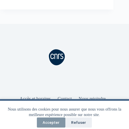
Accès et horaires
Contact
Nous rejoindre
Intranet
Aide Intranet
Ressources
Nous utilisons des cookies pour vous garantir la meilleure
Mentions légales
Nous utilisons des cookies pour nous assurer que nous vous offrons la
expérience sur notre site. Seuls des cookies strictement obligatoires
meilleure expérience possible sur notre site.
au bon fonctionnement du site sont utilisés.
Accepter
Refuser
OK
Politique de confidentialité