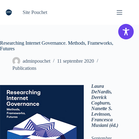
Passer
au
Site Pouchet
contenu
Researching Internet Governance. Methods, Frameworks,
Futures
adminpouchet
11 septembre 2020
Publications
Laura
DeNardis,
Derrick
Cogburn,
Nanette S.
Levinson,
Francesca
Musiani (éd.)
Septembre