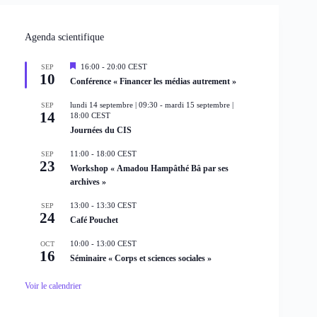
Agenda scientifique
M
16:00
-
20:00
CEST
SEP
10
i
Conférence « Financer les médias autrement »
s
e
lundi 14 septembre | 09:30
-
mardi 15 septembre |
SEP
n
14
18:00
CEST
a
Journées du CIS
v
a
n
11:00
-
18:00
CEST
SEP
t
23
Workshop « Amadou Hampâthé Bâ par ses
archives »
13:00
-
13:30
CEST
SEP
24
Café Pouchet
10:00
-
13:00
CEST
OCT
16
Séminaire « Corps et sciences sociales »
Voir le calendrier